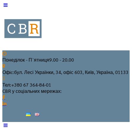
Понедiлок - П`ятниця
9.00 - 20.00
Офic:
бул. Лесі Українки, 34, офіс 603, Київ, Україна, 01133
Тел:
+380 67 364-84-01
CBR у соціальних мережах: